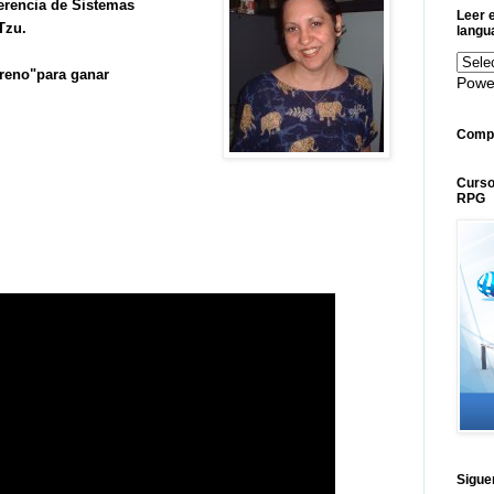
erencia de Sistemas
Leer e
 Tzu.
langu
rreno
"para ganar
Powe
Compa
Curso
RPG
Sigue