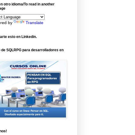
n otro idioma/To read in another
age
red by
Translate
rte esto en Linkedin.
 de SQLRPG para desarrolladores en
nos!