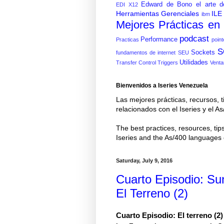
Edward de Bono
el arte d
EDI X12
Herramientas Gerenciales
ILE
ibm
Mejores Prácticas e
podcast
Performance
Practicas
point
S
Sockets
fundamentos de internet
SEU
Utilidades
Transfer Control
Triggers
Venta
Bienvenidos a Iseries Venezuela
Las mejores prácticas, recursos, t
relacionados con el Iseries y el
The best practices, resources, tips
Iseries and the As/400 language
Saturday, July 9, 2016
Cuarto Episodio: Su
El Terreno (2)
Cuarto Epi
sodio: El terreno (2
)