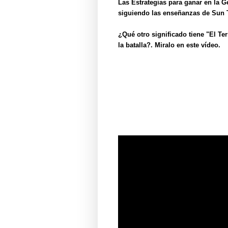
Las
Estrategias
para ganar en l
a G
siguiendo las enseñanzas de Sun
¿Qué otro
significado tiene "El T
e
la batalla
?. Miralo en este vídeo.