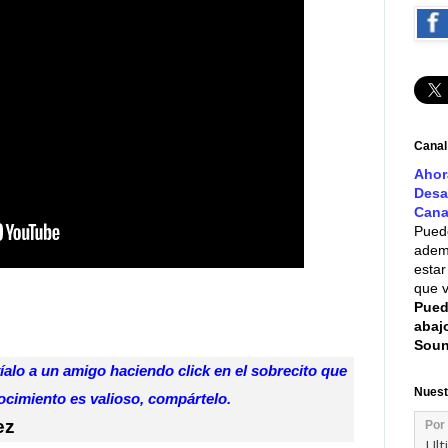
Canal
Ahor
Desa
Cana
Puede
ademá
estar
que v
Pued
abaj
Soun
víalo a un amigo haciendo click en el sobrecito que
Nuest
onocimiento es valioso, compártelo.
ez