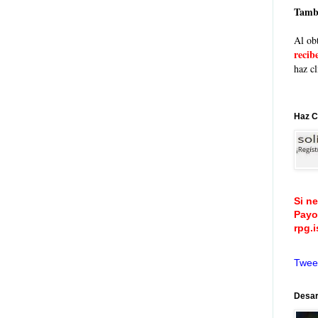
Tambi
Al obt
recib
haz cl
Haz C
Si n
Payo
rpg.
Twee
Desar