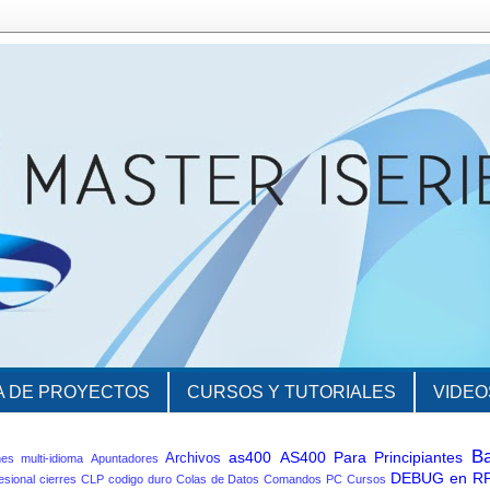
A DE PROYECTOS
CURSOS Y TUTORIALES
VIDEO
B
as400
AS400 Para Principiantes
Archivos
nes multi-idioma
Apuntadores
DEBUG en R
esional
cierres
CLP
codigo duro
Colas de Datos
Comandos PC
Cursos