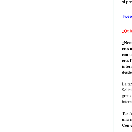
si pr
Twee
¿Quie
¿Nece
eres 
con u
eres 
inter
desde
La tar
Solic
grati
intern
Tus f
una c
Con e