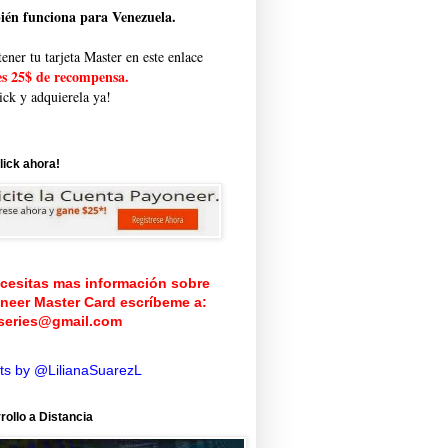
én funciona para Venezuela.
ener tu tarjeta Master en este enlace
es 25$ de recompensa.
ick y adquierela ya!
lick ahora!
ecesitas mas información sobre
neer Master Card
escríbeme a:
iseries@gmail.com
ts by @LilianaSuarezL
rollo a Distancia