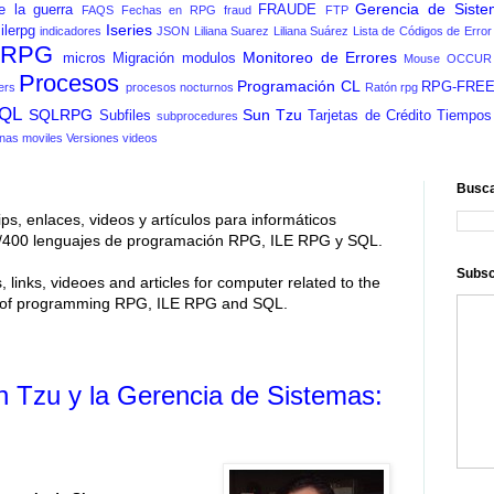
Gerencia de Siste
e la guerra
FRAUDE
FAQS
Fechas en RPG
fraud
FTP
Iseries
ilerpg
indicadores
JSON
Liliana Suarez
Liliana Suárez
Lista de Códigos de Error
n RPG
Monitoreo de Errores
micros
Migración
modulos
Mouse
OCCUR
Procesos
Programación CL
RPG-FRE
ers
procesos nocturnos
Ratón
rpg
QL
SQLRPG
Sun Tzu
Subfiles
Tarjetas de Crédito
Tiempos
subprocedures
nas moviles
Versiones
videos
Busca
ips, enlaces, videos y artículos para informáticos
 As/400 lenguajes de programación RPG, ILE RPG y SQL.
Subsc
, links, videoes and articles for computer related to the
s of programming RPG, ILE RPG and SQL.
n Tzu y la Gerencia de Sistemas: