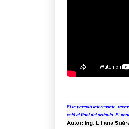
Si te pareció interesante, reen
está al final del artículo. El c
Autor: Ing. Liliana Suár