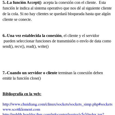
5.-La función Accept()
acepta la conexión con el cliente.
Esta
función le indica al sistema operativo que nos dé al siguiente cliente
de la cola. Si no hay clientes se quedará bloqueada hasta que algún
cliente se conecte.
6.-Una vez establecida la conexión
, el cliente y el servidor
pueden seleccionar funciones de transmisión o envío de data como
send(), recv(), read(), write()
7.-Cuando un servidor o cliente
terminan la conexión deben
emitir la función close()
Bibliografía en la web:
http://www.chuidiang.com/clinux/sockets/sockets_simp.php#sockets
www.scottklement.com
http://publib.boulder.ibm.com/infocenter/iseries/v5r3/index.jsp?