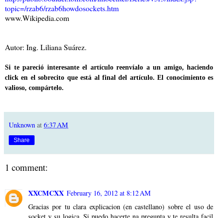
topic=/rzab6/rzab6howdosockets.htm
www.Wikipedia.com
Autor: Ing. Liliana Suárez.
Si te pareció interesante el artículo reenvíalo a un amigo, haciendo
click en el sobrecito que está al final del artículo. El conocimiento es
valioso, compártelo.
Unknown
at
6:37 AM
Share
1 comment:
XXCMCXX
February 16, 2012 at 8:12 AM
Gracias por tu clara explicacion (en castellano) sobre el uso de
socket y su logica. Si puedo hacerte na pregunta y te resulta facil