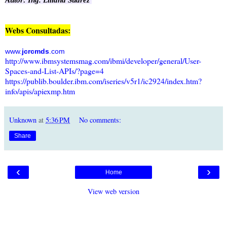
Webs Consultadas:
www.
jcrcmds
.com
http://www.ibmsystemsmag.com/ibmi/developer/general/User-
Spaces-and-List-APIs/?page=4
https://publib.boulder.ibm.com/iseries/v5r1/ic2924/index.htm?
info/apis/apiexmp.htm
Unknown
at
5:36 PM
No comments:
Share
‹
›
Home
View web version