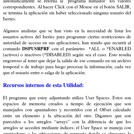
automáticamente se retorna al "programa llamador" los valores
correspondientes. Al hacer Click con el Mouse en el botón SALIR,
se termina la aplicación sin haber seleccionado ninguna usuario del
Iseries.
Algunos analistas que se han visto en la necesidad de listar los
usuarios activos del Iseries para programar ciertas restricciones de
autoridad de acceso en sus aplicaciones, han tenido que recurrir al
DSPUSRPRF
comando
con el parámetro *ALL o *ENABLED
(activos) o inactivos (*DISABLED) según sea el caso. Esto resulta
engorroso al tener que dejar la salida de ese comando en un archivo
temporal o de trabajo para luego procesar la información, cada vez
que el usuario entre o salga de la aplicación.
Recursos internos de esta Utilidad:
El programa que estoy adjuntando utiliza User Spaces. Estos son
espacios de memoria creados a tiempo de ejecución que son
manejados con apuntadores y recorridos con el Offset calculado
entre un elemento y la ubicación del otro. Digamos que son
parecidos a los arreglos “arrays” con la diferencia de que los
arreglos se acceden mediante índices; el User Space se maneja con
apuntadores a las ubicaciones de memoria donde se almacena la