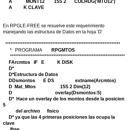
A MONT12 15S 2 COLHDG('MTO12')
A K CLAVE
En RPGLE-FREE se resuelve este requerimiento
manejando las estructura de Datos en la hoja 'D'
******************************************************************
* PROGRAMA
RPGMTOS
******************************************************************
FArcmtos IF E K DISK
D*
D*Estructura de Datos
DDsmontos E DS extname(Arcmtos)
D Mat_Mtos 15S 2 Dim(12)
D overlay(Dsmontos:5)
D* Hace un overlay de los montos desde la posicion
5
del archivo fisico
D* ya que las 4 primeras posiciones las ocupa la
clave
/free