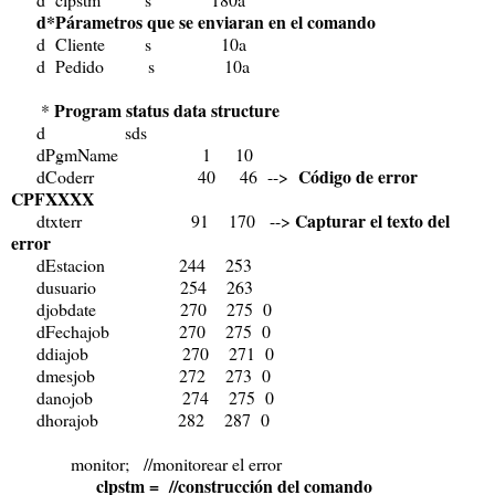
d*Párametros que se enviaran en el comando
d Cliente s 10a
d Pedido s 10a
Program status data structure
*
d sds
dPgmName 1 10
Código de error
dCoderr 40 46 -->
CPFXXXX
Capturar el texto del
dtxterr 91 170 -->
error
dEstacion 244 253
dusuario 254 263
djobdate 270 275 0
dFechajob 270 275 0
ddiajob 270 271 0
dmesjob 272 273 0
danojob 274 275 0
dhorajob 282 287 0
monitor; //monitorear el error
clpstm = //construcción del comando