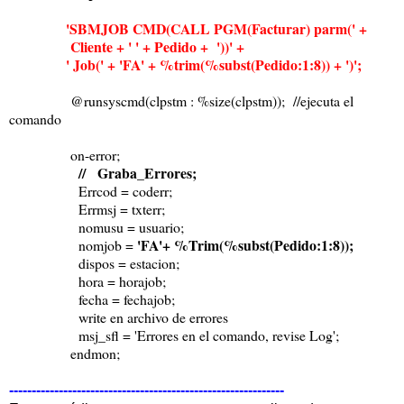
'SBMJOB CMD(CALL PGM(Facturar) parm(' +
Cliente + ' ' + Pedido + '))' +
' Job(' + 'FA' + %trim(%subst(Pedido:1:8)) + ')';
@runsyscmd(clpstm : %size(clpstm)); //ejecuta el
comando
on-error;
// Graba_Errores;
Errcod = coderr;
Errmsj = txterr;
nomusu = usuario;
'FA'+ %Trim(%subst(Pedido:1:8));
nomjob =
dispos = estacion;
hora = horajob;
fecha = fechajob;
write en archivo de errores
msj_sfl = 'Errores en el comando, revise Log';
endmon;
-------------------------------------------------------------